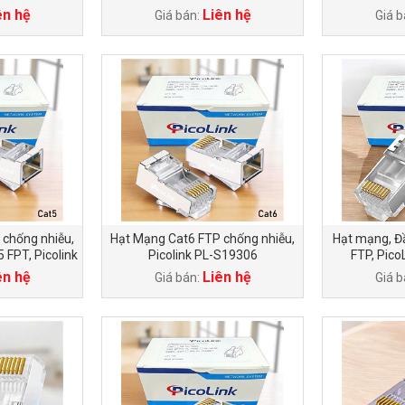
11
19112
ên hệ
Liên hệ
Giá bán:
Giá b
 chống nhiễu,
Hạt Mạng Cat6 FTP chống nhiễu,
Hạt mạng, Đ
FPT, Picolink
Picolink PL-S19306
FTP, Pico
05
ên hệ
Liên hệ
Giá bán:
Giá b