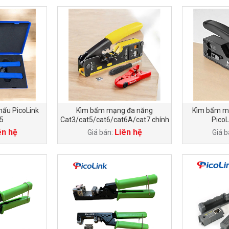
hấu PicoLink
Kìm bấm mạng đa năng
Kìm bấm m
5
Cat3/cat5/cat6/cat6A/cat7 chính
PicoL
hãng PicoLink PL-067
ên hệ
Liên hệ
Giá bán:
Giá b