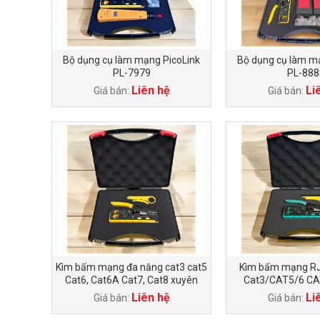
Bộ dụng cụ làm mạng PicoLink
Bộ dụng cụ làm m
PL-7979
PL-888
Liên hệ
Li
Giá bán:
Giá bán:
Kìm bấm mạng đa năng cat3 cat5
Kìm bấm mạng RJ
Cat6, Cat6A Cat7, Cat8 xuyên
Cat3/CAT5/6 C
thấu PicoLink PL-067
PicoLink P
Liên hệ
Li
Giá bán:
Giá bán: