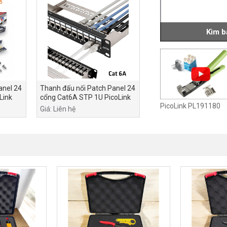
Kìm 
anel 24
Thanh đấu nối Patch Panel 24
Link
cổng Cat6A STP 1U PicoLink
PicoLink PL191180
PL-F1U24P-C6A
Giá: Liên hệ