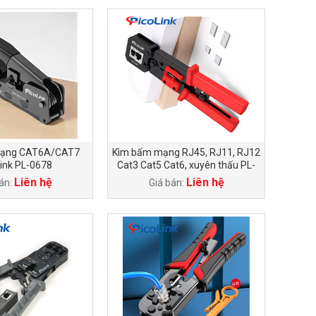
ạng CAT6A/CAT7
Kìm bấm mạng RJ45, RJ11, RJ12
ink PL-0678
Cat3 Cat5 Cat6, xuyên thấu PL-
688 PicoLink
Liên hệ
Liên hệ
án:
Giá bán: