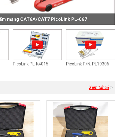
bấm mạng CAT6A/CAT7 PicoLink PL-067
PicoLink PL-K4015
PicoLink P/N: PL19306
Xem tất cả