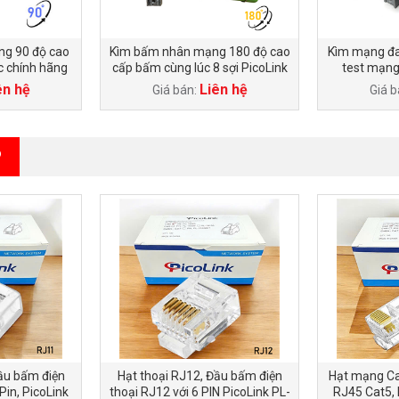
g 90 độ cao
Kìm bấm nhân mạng 180 độ cao
Kìm mạng đa
c chính hãng
cấp bấm cùng lúc 8 sợi PicoLink
test mạng
L19190
PL-191180
ên hệ
Liên hệ
Giá bán:
Giá b
P
ầu bấm điện
Hạt thoại RJ12, Đầu bấm điện
Hạt mạng C
Pin, PicoLink
thoại RJ12 với 6 PIN PicoLink PL-
RJ45 Cat5, 