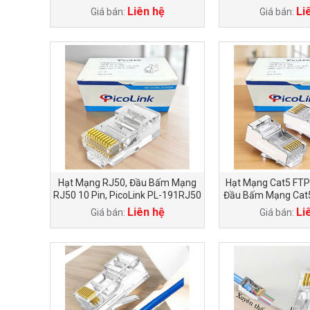
PL-191
Liên hệ
Li
Giá bán:
Giá bán:
Hạt Mạng RJ50, Đầu Bấm Mạng
Hạt Mạng Cat5 FTP
RJ50 10 Pin, PicoLink PL-191RJ50
Đầu Bấm Mạng Cat5 
PL-S193
Liên hệ
Li
Giá bán:
Giá bán: