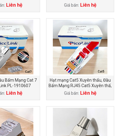
Liên hệ
Liên hệ
án:
Giá bán:
ầu Bấm Mạng Cat 7
Hạt mạng Cat5 Xuyên thấu, Đầu
Link PL-1910607
Bấm Mạng RJ45 Cat5 Xuyên thấ,
PicoLink PL-XT19155
Liên hệ
Liên hệ
án:
Giá bán: