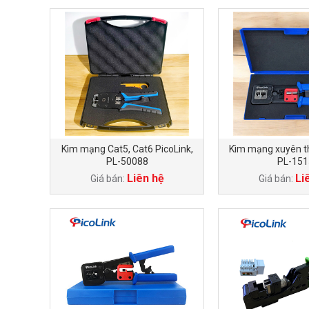
Kìm mạng Cat5, Cat6 PicoLink,
Kìm mạng xuyên t
PL-50088
PL-151
Liên hệ
Li
Giá bán:
Giá bán: