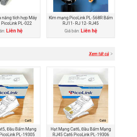
 năng tích hợp Máy
Kìm mạng PicoLink PL-568R Bấm
 PicoLink PL-022
RJ11- RJ 12- RJ45
Liên hệ
Liên hệ
án:
Giá bán:
Xem tất cả
at5, Đầu Bấm Mạng
Hạt Mạng Cat6, Đầu Bấm Mạng
PicoLink PL-19305
RJ45 Cat6 PicoLink PL-19306