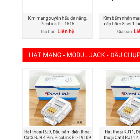
Kìm mạng xuyên hấu đa năng,
Kìm bấm nhân mạn
PicoLink PL-1515
cấp bấm 8 sợi 1 lú
PicoLink P
Liên hệ
Li
Giá bán:
Giá bán:
HẠT MẠNG - MODUL JACK - ĐẦU CHỤ
Hạt thoại RJ9, Đầu bấm điện thoại
Hạt thoại RJ11, Đ
Cat3 RJ9 4 Pin, PicoLink PL-19109
thoại Cat3 RJ11 4 