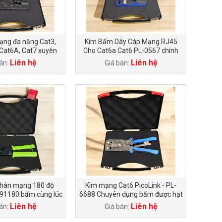
ng đa năng Cat3,
Kìm Bấm Dây Cáp Mạng RJ45
 Cat6A, Cat7 xuyên
Cho Cat6a Cat6 PL-0567 chính
coLink PL-0678
hãng PicoLink
Liên hệ
Liên hệ
án:
Giá bán:
hân mạng 180 độ
Kìm mạng Cat6 PicoLink - PL-
191180 bấm cùng lúc
6688 Chuyên dụng bấm được hạt
8 sợi
mạng cat6 từ 1-3 mảnh
Liên hệ
Liên hệ
án:
Giá bán: