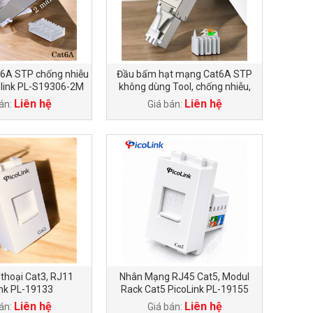
6A STP chống nhiễu
Đầu bấm hạt mạng Cat6A STP
olink PL-S19306-2M
không dùng Tool, chống nhiễu,
PicoLink PL-KT6A
Liên hệ
Liên hệ
án:
Giá bán:
 thoại Cat3, RJ11
Nhân Mạng RJ45 Cat5, Modul
ink PL-19133
Rack Cat5 PicoLink PL-19155
Liên hệ
Liên hệ
án:
Giá bán: