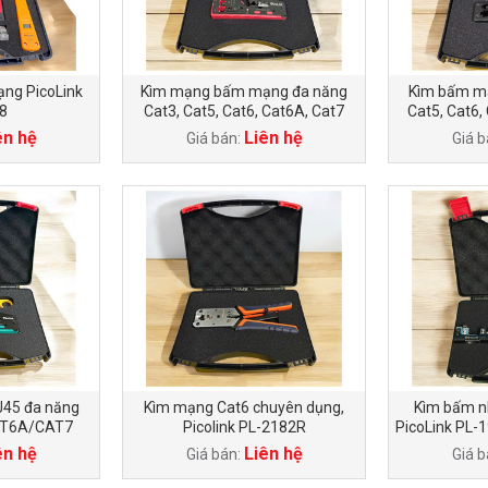
ạng PicoLink
Kìm mạng bấm mạng đa năng
Kìm bấm mạ
8
Cat3, Cat5, Cat6, Cat6A, Cat7
Cat5, Cat6,
xuyên thấu PL-8989
thấu Pi
ên hệ
Liên hệ
Giá bán:
Giá b
45 đa năng
Kìm mạng Cat6 chuyên dụng,
Kìm bấm n
AT6A/CAT7
Picolink PL-2182R
PicoLink PL-
L-0679
ên hệ
Liên hệ
Giá bán:
Giá b