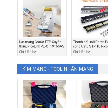
Hạt mạng Cat6A FTP Xuyên
Thanh đấu nối Patch P
thấu, PicoLink PL-XT19166AS
cổng Cat5 STP 1U Pico
P/N: PL-S1U24 -C5
Giá: Liên hệ
Giá: Liên hệ
KÌM MẠNG - TOOL NHẤN MẠNG