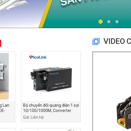
VIDEO C
g Lan
Bộ chuyển đổi quang điện 1 sợi
OE-
10/100/1000M, Converter
PicoLink PL-GS-01A/B
Giá: Liên hệ