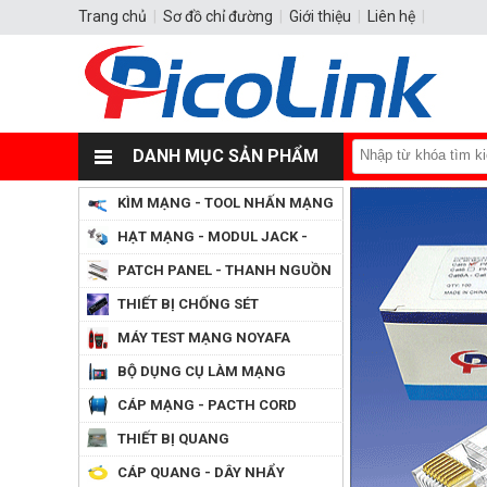
Trang chủ
|
Sơ đồ chỉ đường
|
Giới thiệu
|
Liên hệ
|
DANH MỤC SẢN PHẨM
KÌM MẠNG - TOOL NHẤN MẠNG
HẠT MẠNG - MODUL JACK -
ĐẦU CHỤP
PATCH PANEL - THANH NGUỒN
PDU
THIẾT BỊ CHỐNG SÉT
MÁY TEST MẠNG NOYAFA
BỘ DỤNG CỤ LÀM MẠNG
CÁP MẠNG - PACTH CORD
THIẾT BỊ QUANG
CÁP QUANG - DÂY NHẨY