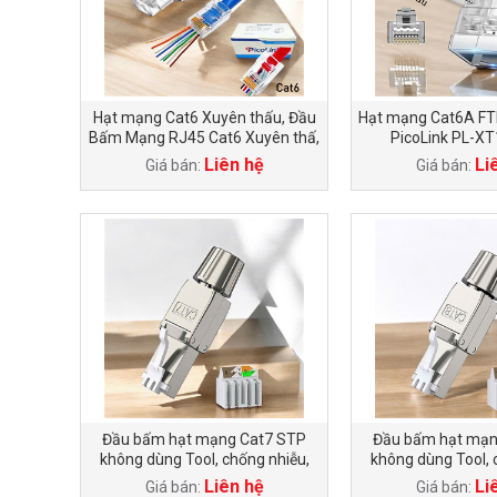
Hạt mạng Cat6 Xuyên thấu, Đầu
Hạt mạng Cat6A FT
Bấm Mạng RJ45 Cat6 Xuyên thấ,
PicoLink PL-X
PicoLink PL-XT19166
Liên hệ
Li
Giá bán:
Giá bán:
Đầu bấm hạt mạng Cat7 STP
Đầu bấm hạt mạn
không dùng Tool, chống nhiễu,
không dùng Tool, 
Picolink PL-KT7
Picolink P
Liên hệ
Li
Giá bán:
Giá bán: