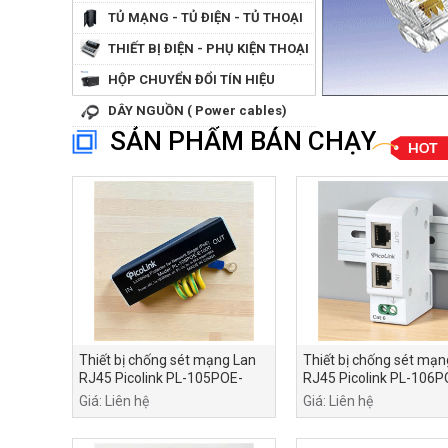
QUANG
TỦ MẠNG - TỦ ĐIỆN - TỦ THOẠI
THIẾT BỊ ĐIỆN - PHỤ KIỆN THOẠI
HỘP CHUYỂN ĐỔI TÍN HIỆU
DÂY NGUỒN ( Power cables)
SẢN PHẨM BÁN CHẠY
Thiết bị chống sét mạng Lan
Thiết bị chống sét mạn
RJ45 Picolink PL-105POE-
RJ45 Picolink PL-106P
E1000
E1000
Giá: Liên hệ
Giá: Liên hệ