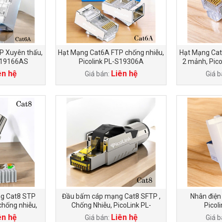
P Xuyên thấu,
Hạt Mạng Cat6A FTP chống nhiễu,
Hạt Mạng Cat
T19166AS
Picolink PL-S19306A
2 mảnh, Pic
ên hệ
Liên hệ
Giá bán:
Giá b
g Cat8 STP
Đầu bấm cáp mạng Cat8 SFTP ,
Nhân điện
chống nhiễu,
Chống Nhiễu, PicoLink PL-
Picol
L-KT8
111998A
ên hệ
Liên hệ
Giá bán:
Giá b