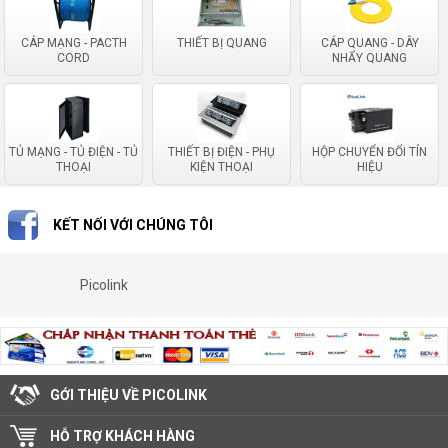
CÁP MẠNG - PACTH
THIẾT BỊ QUANG
CÁP QUANG - DÂY
CORD
NHẨY QUANG
TỦ MẠNG - TỦ ĐIỆN - TỦ
THIẾT BỊ ĐIỆN - PHỤ
HỘP CHUYỂN ĐỔI TÍN
THOẠI
KIỆN THOẠI
HIỆU
KẾT NỐI VỚI CHÚNG TÔI
Picolink
GỚI THIỆU VỀ PICOLINK
HỖ TRỢ KHÁCH HÀNG