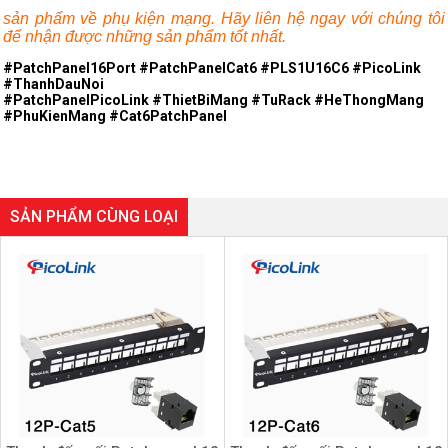
sản phẩm về phụ kiện mạng. Hãy liên hệ ngay với chúng tôi
để nhận được những sản phẩm tốt nhất.
#PatchPanel16Port #PatchPanelCat6 #PLS1U16C6 #PicoLink
#ThanhDauNoi
#PatchPanelPicoLink #ThietBiMang #TuRack #HeThongMang
#PhuKienMang #Cat6PatchPanel
SẢN PHẨM CÙNG LOẠI