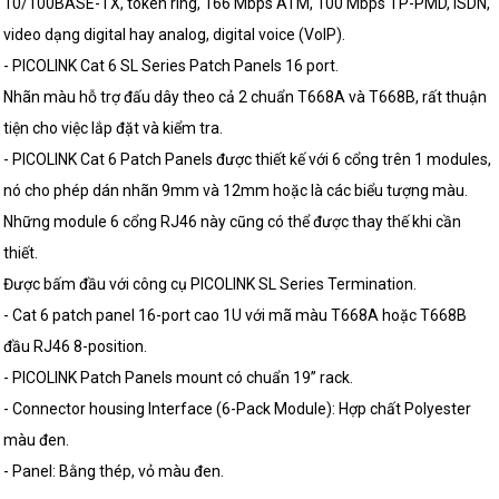
10/100BASE-TX, token ring, 166 Mbps ATM, 100 Mbps TP-PMD, ISDN,
video dạng digital hay analog, digital voice (VoIP).
- PICOLINK Cat 6 SL Series Patch Panels 16 port.
Nhãn màu hỗ trợ đấu dây theo cả 2 chuẩn T668A và T668B, rất thuận
tiện cho việc lắp đặt và kiểm tra.
- PICOLINK Cat 6 Patch Panels được thiết kế với 6 cổng trên 1 modules,
nó cho phép dán nhãn 9mm và 12mm hoặc là các biểu tượng màu.
Những module 6 cổng RJ46 này cũng có thể được thay thế khi cần
thiết.
Được bấm đầu với công cụ PICOLINK SL Series Termination.
- Cat 6 patch panel 16-port cao 1U với mã màu T668A hoặc T668B
đầu RJ46 8-position.
- PICOLINK Patch Panels mount có chuẩn 19” rack.
- Connector housing Interface (6-Pack Module): Hợp chất Polyester
màu đen.
- Panel: Bằng thép, vỏ màu đen.