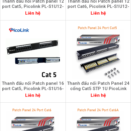
Thanh đấu nối Patch panel 12
Thanh đấu nối Patch panel 12
port Cat5, Picolink PL-S1U12-
port Cat6, Picolink PL-S1U12-
C5
C6
Liên hệ
Liên hệ
Thanh đấu nối Patch panel 16
Thanh đấu nối Patch Panel 24
port Cat5, Picolink PL-S1U16-
cổng Cat5 STP 1U PicoLink
C5
P/N: PL-S1U24 -C5
Liên hệ
Liên hệ