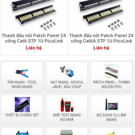
Thanh đấu nối Patch Panel 24
Thanh đấu nối Patch Panel 24
cổng Cat6 STP 1U PicoLink
cổng Cat6A STP 1U PicoLink
PL-S1U24-C6
PL-S1U24-C6A
Liên hệ
Liên hệ
KÌM MẠNG - TOOL
HẠT MẠNG - MODUL
PATCH PANEL - THANH
NHẤN MẠNG
JACK - ĐẦU CHỤP
NGUỒN PDU
THIẾT BỊ CHỐNG SÉT
MÁY TEST MẠNG
BỘ DỤNG CỤ LÀM
NOYAFA
MẠNG