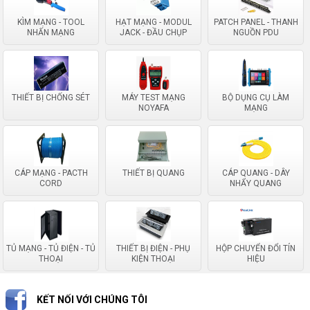
KÌM MẠNG - TOOL
HẠT MẠNG - MODUL
PATCH PANEL - THANH
NHẤN MẠNG
JACK - ĐẦU CHỤP
NGUỒN PDU
THIẾT BỊ CHỐNG SÉT
MÁY TEST MẠNG
BỘ DỤNG CỤ LÀM
NOYAFA
MẠNG
CÁP MẠNG - PACTH
THIẾT BỊ QUANG
CÁP QUANG - DÂY
CORD
NHẨY QUANG
TỦ MẠNG - TỦ ĐIỆN - TỦ
THIẾT BỊ ĐIỆN - PHỤ
HỘP CHUYỂN ĐỔI TÍN
THOẠI
KIỆN THOẠI
HIỆU
KẾT NỐI VỚI CHÚNG TÔI