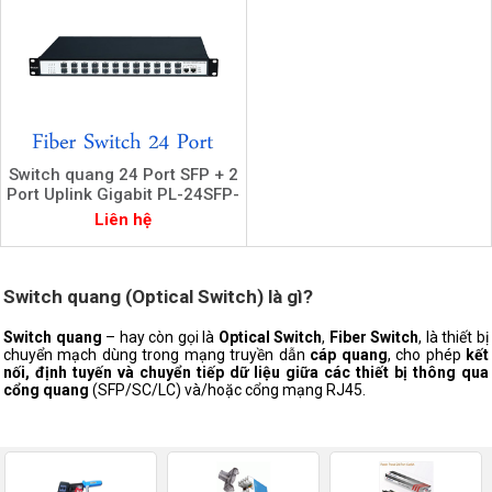
Switch quang 24 Port SFP + 2
Port Uplink Gigabit PL-24SFP-
2L chính hãng Picolink
Liên hệ
Switch quang (Optical Switch) là gì?
Switch quang
– hay còn gọi là
Optical Switch
,
Fiber Switch
, là thiết bị
chuyển mạch dùng trong mạng truyền dẫn
cáp quang
, cho phép
kết
nối, định tuyến và chuyển tiếp dữ liệu giữa các thiết bị thông qua
cổng quang
(SFP/SC/LC) và/hoặc cổng mạng RJ45.