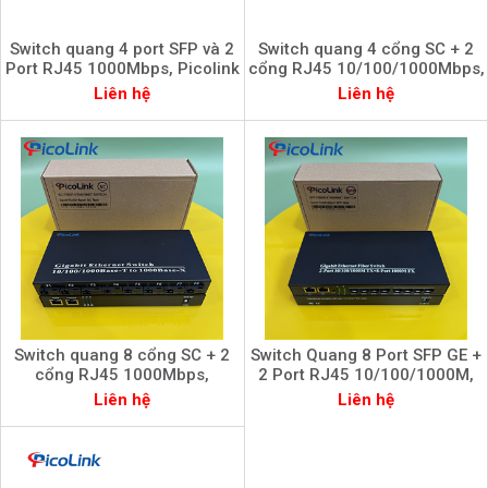
Switch quang 4 port SFP và 2
Switch quang 4 cổng SC + 2
Port RJ45 1000Mbps, Picolink
cổng RJ45 10/100/1000Mbps,
PL-4SFP2L-1000M
Picolink PL-4Q2L-1000M
Liên hệ
Liên hệ
Switch quang 8 cổng SC + 2
Switch Quang 8 Port SFP GE +
cổng RJ45 1000Mbps,
2 Port RJ45 10/100/1000M,
PicoLink PL-8Q2L-1000M
Picolink PL-8SFP2L-1000M
Liên hệ
Liên hệ