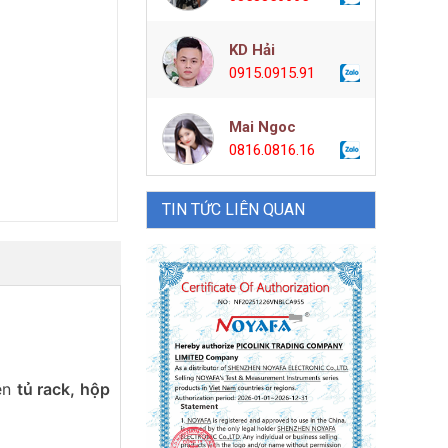
KD Hải
0915.0915.91
Mai Ngoc
0816.0816.16
TIN TỨC LIÊN QUAN
rên
tủ rack, hộp