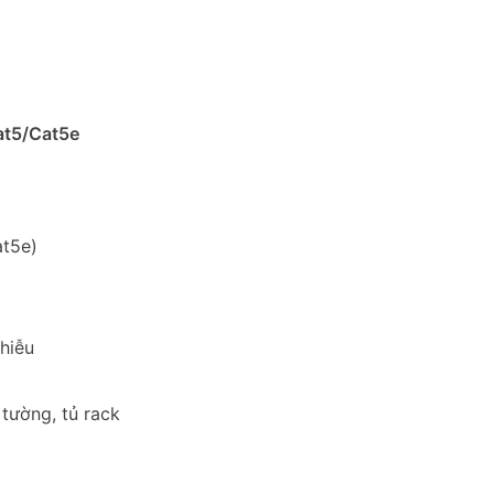
at5/Cat5e
at5e)
nhiễu
tường, tủ rack