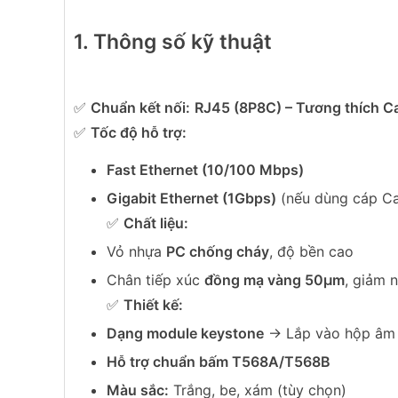
1. Thông số kỹ thuật
✅
Chuẩn kết nối:
RJ45 (8P8C) – Tương thích C
✅
Tốc độ hỗ trợ:
Fast Ethernet (10/100 Mbps)
Gigabit Ethernet (1Gbps)
(nếu dùng cáp C
✅
Chất liệu:
Vỏ nhựa
PC chống cháy
, độ bền cao
Chân tiếp xúc
đồng mạ vàng 50μm
, giảm 
✅
Thiết kế:
Dạng module keystone
→ Lắp vào hộp âm 
Hỗ trợ chuẩn bấm T568A/T568B
Màu sắc:
Trắng, be, xám (tùy chọn)