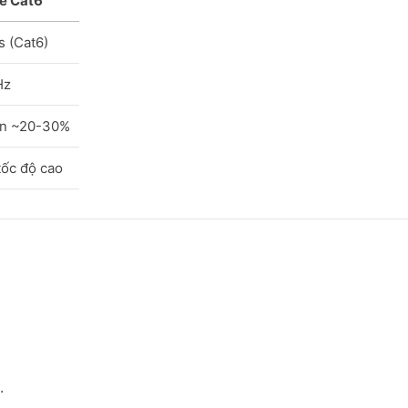
e Cat6
 (Cat6)
Hz
ơn ~20-30%
ốc độ cao
.