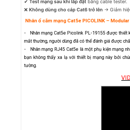
✔
Test mạng sau khi lắp đặt
bằng cable tester.
❌
Không dùng cho cáp Cat6 trở lên
→ Giảm hiệu
Nhân ổ cắm mạng Cat5e PICOLINK – Modular
- Nhân mạng Cat5e Picolink PL-19155 được thiết kế c
mắt thường, người dùng đã có thể đánh giá được chấ
- Nhân mạng RJ45 Cat5e là một phụ kiện mạng nhỏ b
bạn không thấy xa lạ với thiết bị mạng này bởi ch
tường.
VI