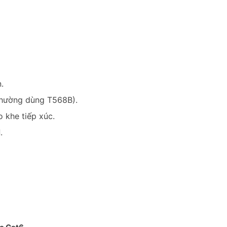
.
hường dùng T568B).
 khe tiếp xúc.
l
.