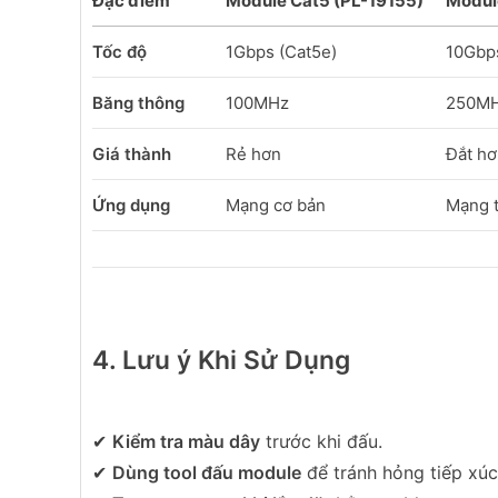
Đặc điểm
Module Cat5 (PL-19155)
Modul
Tốc độ
1Gbps (Cat5e)
10Gbps
Băng thông
100MHz
250M
Giá thành
Rẻ hơn
Đắt h
Ứng dụng
Mạng cơ bản
Mạng t
4. Lưu ý Khi Sử Dụng
✔
Kiểm tra màu dây
trước khi đấu.
✔
Dùng tool đấu module
để tránh hỏng tiếp xúc