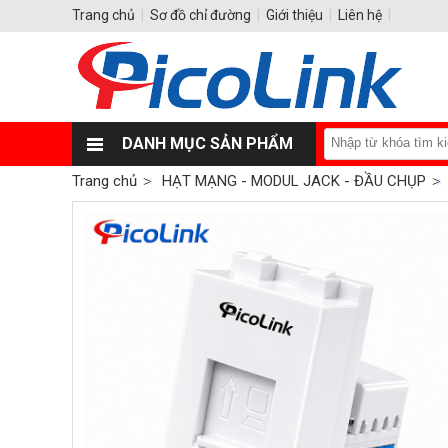
Trang chủ
|
Sơ đồ chỉ đường
|
Giới thiệu
|
Liên hệ
|
DANH MỤC SẢN PHẨM
Trang chủ
HẠT MẠNG - MODUL JACK - ĐẦU CHỤP