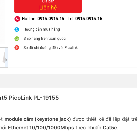
Giá bán
Liên hệ
Hotline:
0915.0915.15
- Tel:
0915.0915.16
Hướng dẫn mua hàng
Ship hàng trên toàn quốc
Sơ đồ chỉ đường đến với Picolink
t5 PicoLink PL-19155
ột
module cắm (keystone jack)
được thiết kế để lắp đặt t
 nối
Ethernet 10/100/1000Mbps
theo chuẩn
Cat5e
.