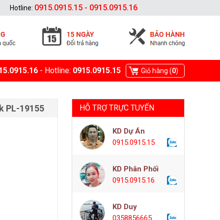
0915.0915.15 - 0915.0915.16
Hotline:
15.0915.16
- Hotline:
0915.0915.15
Giỏ hàng (
0
)
k PL-19155
HỖ TRỢ TRỰC TUYẾN
KD Dự Án
0915.0915.15
KD Phân Phối
0915.0915.16
KD Duy
0358856665