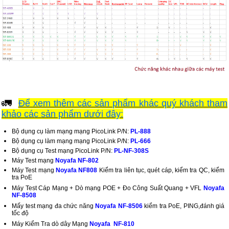
🚛
Để xem thêm các sản phẩm khác quý khách tham
khảo các sản phẩm dưới đây:
Bộ dụng cụ làm mạng mạng PicoLink P/N:
PL-888
Bộ dụng cụ làm mạng mạng PicoLink P/N:
PL-666
Bộ dụng cụ Test mạng PicoLink P/N:
PL-NF-308S
Máy Test mạng
Noyafa NF-802
Máy Test mạng
Noyafa NF808
Kiểm tra liên tục, quét cáp, kiểm tra QC, kiểm
tra PoE
Máy Test Cáp Mạng + Dò mạng POE + Đo Công Suất Quang + VFL
Noyafa
NF-8508
Mấy test mạng đa chức năng
Noyafa NF-8506
kiểm tra PoE, PING,đánh giá
tốc độ
Máy Kiểm Tra dò dây Mạng
Noyafa NF-810