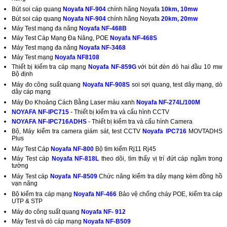
Bút soi cáp quang
Noyafa NF-904
chính hãng Noyafa
10km, 10mw
Bút soi cáp quang
Noyafa NF-904
chính hãng Noyafa
20km, 20mw
Máy Test mạng đa năng
Noyafa NF-468B
Máy Test Cáp Mạng Đa Năng, POE
Noyafa NF-468S
Máy Test mạng đa năng
Noyafa NF-3468
Máy Test mạng
Noyafa NF8108
Thiết bị kiểm tra cáp mạng
Noyafa NF-859G
với bút đèn đỏ hai đầu 10 mw
Bộ định
Máy đo công suất quang
Noyafa NF-908S
soi sợi quang, test dây mạng, dò
dây cáp mạng
Máy Đo Khoảng Cách Bằng Laser màu xanh
Noyafa NF-274L/100M
NOYAFA NF-IPC715
- Thiết bị kiểm tra và cấu hình CCTV
NOYAFA NF-IPC716ADHS
- Thiết bị kiểm tra và cấu hình Camera
Bộ, Máy kiểm tra camera giám sát, test CCTV
Noyafa IPC716
MOVTADHS
Plus
Máy Test Cáp
Noyafa NF-800
Bộ tìm kiếm Rj11 Rj45
Máy Test cáp
Noyafa NF-818L
theo dõi, tìm thấy vị trí đứt cáp ngầm trong
tường
Máy Test cáp
Noyafa NF-8509
Chức năng kiểm tra dây mạng kèm đồng hồ
vạn năng
Bộ kiểm tra cáp mạng
Noyafa NF-466
Bảo vệ chống cháy POE, kiểm tra cáp
UTP & STP
Máy đo công suất quang
Noyafa NF- 912
Máy Test và dò cáp mạng
Noyafa NF-B509