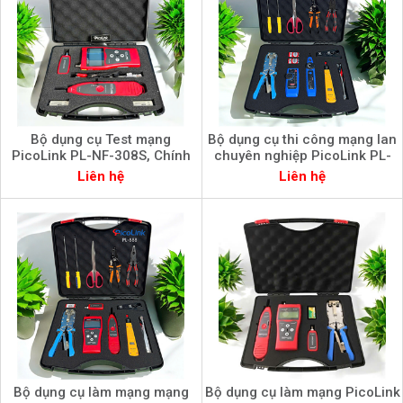
Bộ dụng cụ Test mạng
Bộ dụng cụ thi công mạng lan
PicoLink PL-NF-308S, Chính
chuyên nghiệp PicoLink PL-
Hãng
666, Chính Hãng
Liên hệ
Liên hệ
Bộ dụng cụ làm mạng mạng
Bộ dụng cụ làm mạng PicoLink