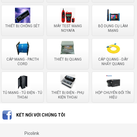
THIẾT BỊ CHỐNG SÉT
MÁY TEST MẠNG
BỘ DỤNG CỤ LÀM
NOYAFA
MẠNG
CÁP MẠNG - PACTH
THIẾT BỊ QUANG
CÁP QUANG - DÂY
CORD
NHẨY QUANG
TỦ MẠNG - TỦ ĐIỆN - TỦ
THIẾT BỊ ĐIỆN - PHỤ
HỘP CHUYỂN ĐỔI TÍN
THOẠI
KIỆN THOẠI
HIỆU
KẾT NỐI VỚI CHÚNG TÔI
Picolink