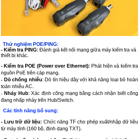
Thử nghiệm POE/PING:
- Kiểm tra PING:
Đánh giá kết nối mạng giữa máy kiểm tra và
thiết bị khác.
- Kiểm tra POE (Power over Ethernet):
Phát hiện và kiểm tra
nguồn PoE trên cáp mạng.
Dò chống nhiễu
: Dò tín hiệu dây với khả năng loại bỏ hoàn
-
toàn nhiễu AC.
Nháy Hub
: Xác định cổng mạng bằng cách nhận biết cổng
-
đang nhấp nháy trên Hub/Switch.
Các tính năng bổ sung:
- Lưu trữ dữ liệu:
Chức năng TF cho phép xuất/nhập dữ liệu
từ máy tính (160 bộ, định dạng TXT).