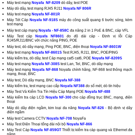
Máy test mạng
Noyafa NF-8209
dò dây, test POE
Máy dò dây, test mạng RJ45 RJ11
Noyafa NF 806R
Máy test mạng
Noyafa NF-801R
Máy Tét Cáp
Noyafa NF-918S
máy đo công suất quang 6 bước sóng, kèm
test mạng
Máy test cáp mạng
Noyafa - NF-858C
đa năng 2 in 1 PoE & BNC, cáp VFL
Máy Test cáp
Noyafa NF8601
đo độ dài cáp - Định vị lỗi Cáp
RJ45/RJ11/BNC với chức năng PING, POE
Máy test, dò dây mạng, Ping POE, BNC, điện thoại
Noyafa NF-8601W
Máy test mạng
Noyafa NF-8601S
Test RJ45, RJ11, BNC, POE/PING
Máy kiểm tra, dò dây, test Cáp mạng cat5 cat6, POE
Noyafa NF-8209S
Máy test mạng
Noyafa NF-308S
test Lan, Tel, BNC, dò dây mạng
Máy test mạng
Noyafa NF-868
Noyafa chính hãng, NF-868 test thông mạch
mạng, thoại, BNC
Máy test, Dò dây mạng, BNC
Noyafa NF-388
Máy kiểm tra, test mạng cao cấp
Noyafa NF388
đo số mét, dò tín hiệu
Máy Test Và Kiểm Tra Tín Hiệu Cáp Mạng POE
Noyafa NF-488
Máy kiểm tra cáp LCD
Noyafa NF-300
cho cáp đồng trục BNC, mạng, điện
thoại
Máy dò dây điện ngầm, kim loại đa năng
Noyafa NF-826
- Bộ định vị dây
điện ngầm
Máy test Camera CCTV
Noyafa NF-708
NoyaFa
Máy Test Điện Thoại tổng đài nội bộ
Noyafa NF-866
Máy Test Cáp
Noyafa NF-859GT
Thiết bị kiểm tra cáp quang và Ethernet đa
năng