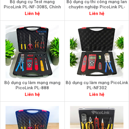
Bộ dụng cụ Test mạng
Bộ dụng cụ thi công mạng lan
PicoLink PL-NF-308S, Chính
chuyên nghiệp PicoLink PL-
Hãng
666, Chính Hãng
Liên hệ
Liên hệ
Bộ dụng cụ làm mạng mạng
Bộ dụng cụ làm mạng PicoLink
PicoLink PL-888
PL-NF302
Liên hệ
Liên hệ