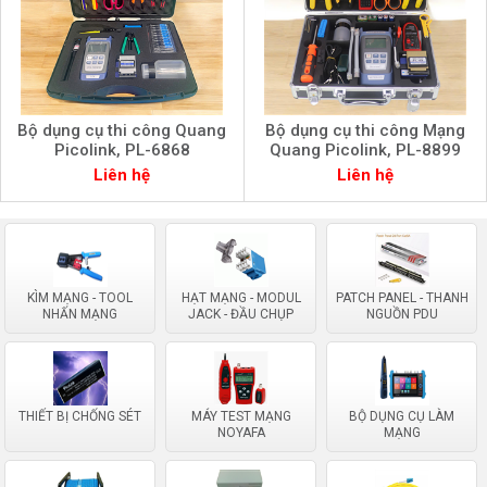
Bộ dụng cụ thi công Quang
Bộ dụng cụ thi công Mạng
Picolink, PL-6868
Quang Picolink, PL-8899
Liên hệ
Liên hệ
KÌM MẠNG - TOOL
HẠT MẠNG - MODUL
PATCH PANEL - THANH
NHẤN MẠNG
JACK - ĐẦU CHỤP
NGUỒN PDU
THIẾT BỊ CHỐNG SÉT
MÁY TEST MẠNG
BỘ DỤNG CỤ LÀM
NOYAFA
MẠNG