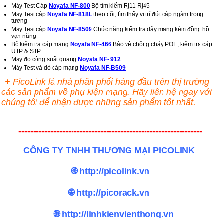
Máy Test Cáp
Noyafa NF-800
Bộ tìm kiếm Rj11 Rj45
Máy Test cáp
Noyafa NF-818L
theo dõi, tìm thấy vị trí đứt cáp ngầm trong
tường
Máy Test cáp
Noyafa NF-8509
Chức năng kiểm tra dây mạng kèm đồng hồ
vạn năng
Bộ kiểm tra cáp mạng
Noyafa NF-466
Bảo vệ chống cháy POE, kiểm tra cáp
UTP & STP
Máy đo công suất quang
Noyafa NF- 912
Máy Test và dò cáp mạng
Noyafa NF-B509
+ PicoLink là nhà phân phối hàng đầu trên thị trường
các sản phẩm về phụ kiện mạng. Hãy liên hệ ngay với
chúng tôi để nhận được những sản phẩm tốt nhất.
---------------------------------------------------------------
CÔNG TY TNHH THƯƠNG MẠI PICOLINK
🌐 http://picolink.vn
🌐 http://picorack.vn
🌐 http://linhkienvienthong.vn