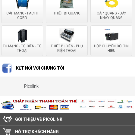
CÁP MẠNG - PACTH
THIẾT BỊ QUANG
CÁP QUANG - DÂY
CORD
NHẨY QUANG
TỦ MẠNG - TỦ ĐIỆN - TỦ
THIẾT BỊ ĐIỆN - PHỤ
HỘP CHUYỂN ĐỔI TÍN
THOẠI
KIỆN THOẠI
HIỆU
KẾT NỐI VỚI CHÚNG TÔI
Picolink
GỚI THIỆU VỀ PICOLINK
HỖ TRỢ KHÁCH HÀNG