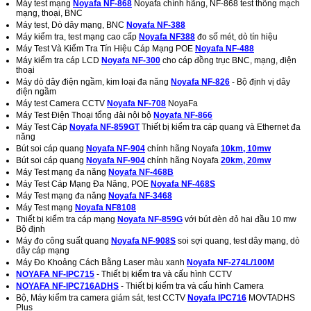
Máy test mạng
Noyafa NF-868
Noyafa chính hãng, NF-868 test thông mạch
mạng, thoại, BNC
Máy test, Dò dây mạng, BNC
Noyafa NF-388
Máy kiểm tra, test mạng cao cấp
Noyafa NF388
đo số mét, dò tín hiệu
Máy Test Và Kiểm Tra Tín Hiệu Cáp Mạng POE
Noyafa NF-488
Máy kiểm tra cáp LCD
Noyafa NF-300
cho cáp đồng trục BNC, mạng, điện
thoại
Máy dò dây điện ngầm, kim loại đa năng
Noyafa NF-826
- Bộ định vị dây
điện ngầm
Máy test Camera CCTV
Noyafa NF-708
NoyaFa
Máy Test Điện Thoại tổng đài nội bộ
Noyafa NF-866
Máy Test Cáp
Noyafa NF-859GT
Thiết bị kiểm tra cáp quang và Ethernet đa
năng
Bút soi cáp quang
Noyafa NF-904
chính hãng Noyafa
10km, 10mw
Bút soi cáp quang
Noyafa NF-904
chính hãng Noyafa
20km, 20mw
Máy Test mạng đa năng
Noyafa NF-468B
Máy Test Cáp Mạng Đa Năng, POE
Noyafa NF-468S
Máy Test mạng đa năng
Noyafa NF-3468
Máy Test mạng
Noyafa NF8108
Thiết bị kiểm tra cáp mạng
Noyafa NF-859G
với bút đèn đỏ hai đầu 10 mw
Bộ định
Máy đo công suất quang
Noyafa NF-908S
soi sợi quang, test dây mạng, dò
dây cáp mạng
Máy Đo Khoảng Cách Bằng Laser màu xanh
Noyafa NF-274L/100M
NOYAFA NF-IPC715
- Thiết bị kiểm tra và cấu hình CCTV
NOYAFA NF-IPC716ADHS
- Thiết bị kiểm tra và cấu hình Camera
Bộ, Máy kiểm tra camera giám sát, test CCTV
Noyafa IPC716
MOVTADHS
Plus