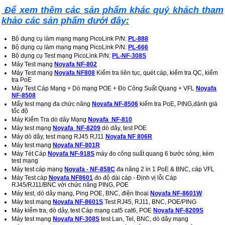
Để xem thêm các sản phẩm khác quý khách tham
khảo các sản phẩm dưới đây:
Bộ dụng cụ làm mạng mạng PicoLink P/N:
PL-888
Bộ dụng cụ làm mạng mạng PicoLink P/N:
PL-666
Bộ dụng cụ Test mạng PicoLink P/N:
PL-NF-308S
Máy Test mạng
Noyafa NF-802
Máy Test mạng
Noyafa NF808
Kiểm tra liên tục, quét cáp, kiểm tra QC, kiểm
tra PoE
Máy Test Cáp Mạng + Dò mạng POE + Đo Công Suất Quang + VFL
Noyafa
NF-8508
Mấy test mạng đa chức năng
Noyafa NF-8506
kiểm tra PoE, PING,đánh giá
tốc độ
Máy Kiểm Tra dò dây Mạng
Noyafa NF-810
Máy test mạng
Noyafa NF-8209
dò dây, test POE
Máy dò dây, test mạng RJ45 RJ11
Noyafa NF 806R
Máy test mạng
Noyafa NF-801R
Máy Tét Cáp
Noyafa NF-918S
máy đo công suất quang 6 bước sóng, kèm
test mạng
Máy test cáp mạng
Noyafa - NF-858C
đa năng 2 in 1 PoE & BNC, cáp VFL
Máy Test cáp
Noyafa NF8601
đo độ dài cáp - Định vị lỗi Cáp
RJ45/RJ11/BNC với chức năng PING, POE
Máy test, dò dây mạng, Ping POE, BNC, điện thoại
Noyafa NF-8601W
Máy test mạng
Noyafa NF-8601S
Test RJ45, RJ11, BNC, POE/PING
Máy kiểm tra, dò dây, test Cáp mạng cat5 cat6, POE
Noyafa NF-8209S
Máy test mạng
Noyafa NF-308S
test Lan, Tel, BNC, dò dây mạng