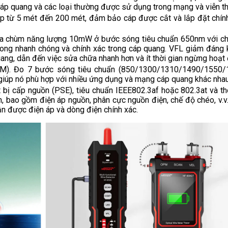
p quang và các loại thường được sử dụng trong mạng và viễn t
cáp từ 5 mét đến 200 mét, đảm bảo cáp được cắt và lắp đặt chín
át ra chùm năng lượng 10mW ở bước sóng tiêu chuẩn 650nm với c
cong nhanh chóng và chính xác trong cáp quang. VFL giảm đáng k
uang, dẫn đến việc sửa chữa nhanh hơn và ít thời gian ngừng hoạt
M). Đo 7 bước sóng tiêu chuẩn (850/1300/1310/1490/1550/
giúp nó phù hợp với nhiều ứng dụng và mạng cáp quang khác nhau
t bị cấp nguồn (PSE), tiêu chuẩn IEEE802.3af hoặc 802.3at và th
ẩn, bao gồm điện áp nguồn, phân cực nguồn điện, chế độ chéo, v.
ận được điện áp và dòng điện chính xác.