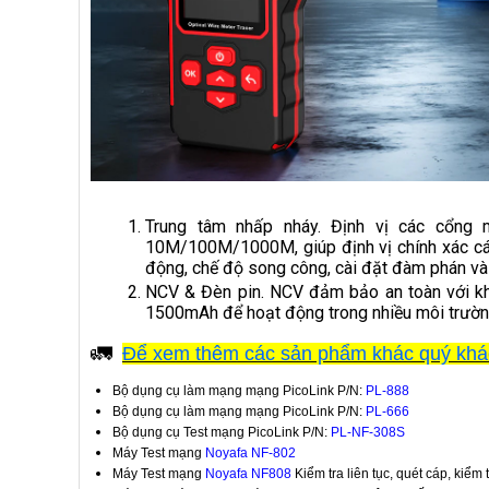
Trung tâm nhấp nháy. Định vị các cổng 
10M/100M/1000M, giúp định vị chính xác các 
động, chế độ song công, cài đặt đàm phán và
NCV & Đèn pin. NCV đảm bảo an toàn với khả 
1500mAh để hoạt động trong nhiều môi trườn
🚛
Để xem thêm các sản phẩm khác quý khá
Bộ dụng cụ làm mạng mạng PicoLink P/N:
PL-888
Bộ dụng cụ làm mạng mạng PicoLink P/N:
PL-666
Bộ dụng cụ Test mạng PicoLink P/N:
PL-NF-308S
Máy Test mạng
Noyafa NF-802
Máy Test mạng
Noyafa NF808
Kiểm tra liên tục, quét cáp, kiểm