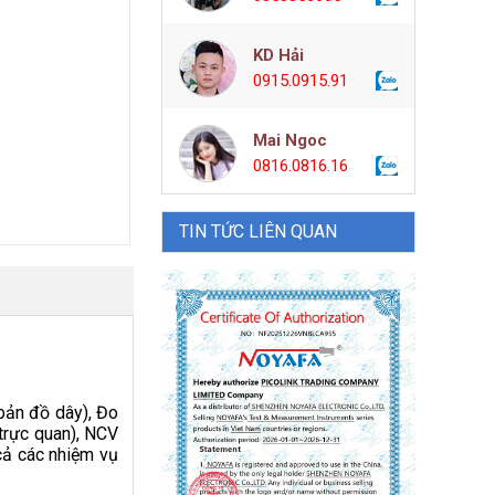
KD Hải
0915.0915.91
Mai Ngoc
0816.0816.16
TIN TỨC LIÊN QUAN
 bản đồ dây), Đo
 trực quan), NCV
 cả các nhiệm vụ