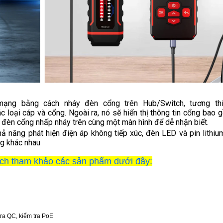
mạng bằng cách nháy đèn cổng trên Hub/Switch, tương th
loại cáp và cổng. Ngoài ra, nó sẽ hiển thị thông tin cổng bao 
 đèn cổng nhấp nháy trên cùng một màn hình để dễ nhận biết.
năng phát hiện điện áp không tiếp xúc, đèn LED và pin lithium
g khác nhau
ch tham khảo các sản phẩm dưới đây:
 tra QC, kiểm tra PoE