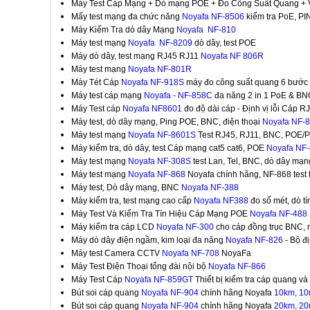
Máy Test Cáp Mạng + Dò mạng POE + Đo Công Suất Quang +
Mấy test mạng đa chức năng
Noyafa NF-8506
kiểm tra PoE, PI
Máy Kiểm Tra dò dây Mạng
Noyafa NF-810
Máy test mạng
Noyafa NF-8209
dò dây, test POE
Máy dò dây, test mạng RJ45 RJ11
Noyafa NF 806R
Máy test mạng
Noyafa NF-801R
Máy Tét Cáp
Noyafa NF-918S
máy đo công suất quang 6 bước 
Máy test cáp mạng
Noyafa - NF-858C
đa năng 2 in 1 PoE & BN
Máy Test cáp
Noyafa NF8601
đo độ dài cáp - Định vị lỗi Cáp
Máy test, dò dây mạng, Ping POE, BNC, điện thoại
Noyafa NF-
Máy test mạng
Noyafa NF-8601S
Test RJ45, RJ11, BNC, POE/
Máy kiểm tra, dò dây, test Cáp mạng cat5 cat6, POE
Noyafa NF
Máy test mạng
Noyafa NF-308S
test Lan, Tel, BNC, dò dây mạn
Máy test mạng
Noyafa NF-868
Noyafa chính hãng, NF-868 test
Máy test, Dò dây mạng, BNC
Noyafa NF-388
Máy kiểm tra, test mạng cao cấp
Noyafa NF388
đo số mét, dò tí
Máy Test Và Kiểm Tra Tín Hiệu Cáp Mạng POE
Noyafa NF-488
Máy kiểm tra cáp LCD
Noyafa NF-300
cho cáp đồng trục BNC, 
Máy dò dây điện ngầm, kim loại đa năng
Noyafa NF-826
- Bộ đ
Máy test Camera CCTV
Noyafa NF-708
NoyaFa
Máy Test Điện Thoại tổng đài nội bộ
Noyafa NF-866
Máy Test Cáp
Noyafa NF-859GT
Thiết bị kiểm tra cáp quang và
Bút soi cáp quang
Noyafa NF-904
chính hãng Noyafa
10km, 1
Bút soi cáp quang
Noyafa NF-904
chính hãng Noyafa
20km, 2