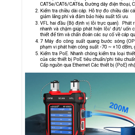
CAT5e/CAT6/CAT6a, Đường dây điện thoại, Cá
Kiểm tra chiều dài cáp. Hỗ trợ đo chiều dài 
giảm lãng phí và đảm bảo hiệu suất tối ưu.
VFL hai đầu (Bộ định vị lỗi trực quan). Ph
nhanh và chậm giúp phát hiện lỗi/ đứt/ uốn 
thiết để tìm và chẩn đoán các sự cố về cáp q
7 Máy đo công suất quang bước sóng (OP
phạm vi phát hiện công suất -70 ~ +10 dBm, 
Kiểm tra PoE. Nhanh chóng kiểm tra loại thiế
của các thiết bị PoE tiêu chuẩn/phi tiêu chu
Cấp nguồn qua Ethernet Các thiết bị (PoE) nh