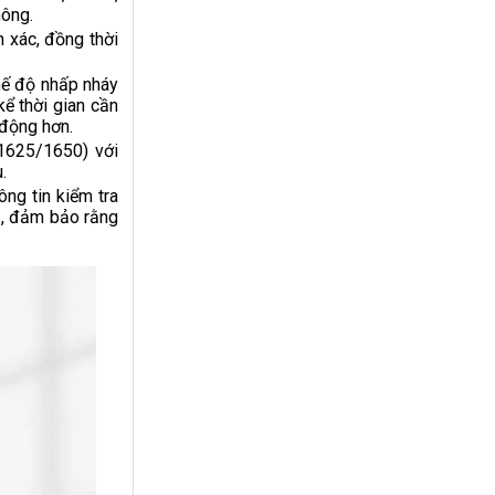
hông.
h xác, đồng thời
hế độ nhấp nháy
ể thời gian cần
 động hơn.
1625/1650) với
.
ông tin kiểm tra
v., đảm bảo rằng