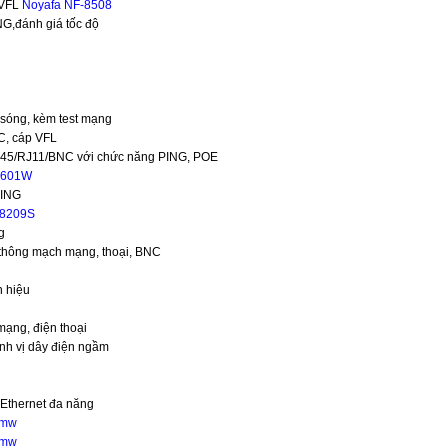
 VFL
Noyafa NF-8508
NG,đánh giá tốc độ
sóng, kèm test mạng
C, cáp VFL
 RJ45/RJ11/BNC với chức năng PING, POE
8601W
PING
-8209S
g
 thông mạch mạng, thoại, BNC
n hiệu
mạng, điện thoại
ịnh vị dây điện ngầm
 Ethernet đa năng
0mw
0mw