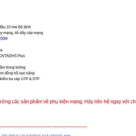
 đầu 10 mw Bộ định
dây mạng, dò dây cáp mạng
100M
ra
VTADHS Plus
ngầm trong tường
èm đồng hồ vạn năng
kiểm tra cáp UTP & STP
trường các sản phẩm về phụ kiện mạng. Hãy liên hệ ngay với ch
------------------------------------------------