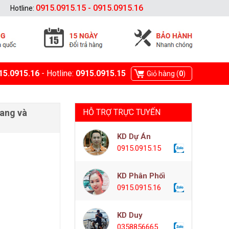
0915.0915.15 - 0915.0915.16
Hotline:
15.0915.16
- Hotline:
0915.0915.15
Giỏ hàng (
0
)
uang và
HỖ TRỢ TRỰC TUYẾN
KD Dự Án
0915.0915.15
KD Phân Phối
0915.0915.16
KD Duy
0358856665