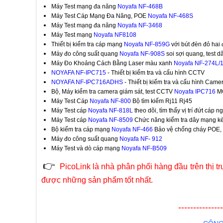
Máy Test mạng đa năng
Noyafa NF-468B
Máy Test Cáp Mạng Đa Năng, POE
Noyafa NF-468S
Máy Test mạng đa năng
Noyafa NF-3468
Máy Test mạng
Noyafa NF8108
Thiết bị kiểm tra cáp mạng
Noyafa NF-859G
với bút đèn đỏ hai
Máy đo công suất quang
Noyafa NF-908S
soi sợi quang, test 
Máy Đo Khoảng Cách Bằng Laser màu xanh
Noyafa NF-274L/
NOYAFA NF-IPC715
- Thiết bị kiểm tra và cấu hình CCTV
NOYAFA NF-IPC716ADHS
- Thiết bị kiểm tra và cấu hình Came
Bộ, Máy kiểm tra camera giám sát, test CCTV
Noyafa IPC716
MO
Máy Test Cáp
Noyafa NF-800
Bộ tìm kiếm Rj11 Rj45
Máy Test cáp
Noyafa NF-818L
theo dõi, tìm thấy vị trí đứt cáp 
Máy Test cáp
Noyafa NF-8509
Chức năng kiểm tra dây mạng k
Bộ kiểm tra cáp mạng
Noyafa NF-466
Bảo vệ chống cháy POE, 
Máy đo công suất quang
Noyafa NF- 912
Máy Test và dò cáp mạng
Noyafa NF-B509
👉
PicoLink là nhà phân phối hàng đầu trên thị 
được những sản phẩm tốt nhất.
---------------