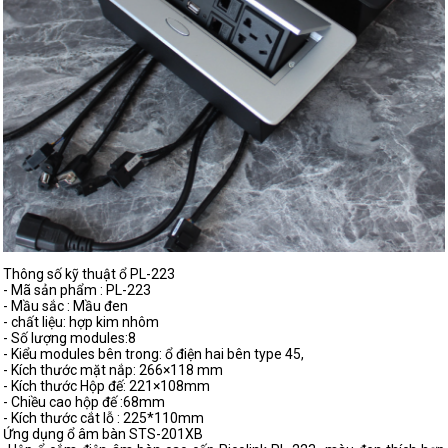
Thông số kỹ thuật ổ PL-223
- Mã sản phẩm : PL-223
- Mầu sắc : Mầu đen
- chất liệu: hợp kim nhôm
- Số lượng modules:8
- Kiểu modules bên trong: ổ điện hai bên type 45,
- Kích thước mặt nắp: 266×118 mm
- Kích thước Hộp đế: 221×108mm
- Chiều cao hộp đế :68mm
- Kích thước cắt lỗ : 225*110mm
Ứng dụng ổ âm bàn STS-201XB