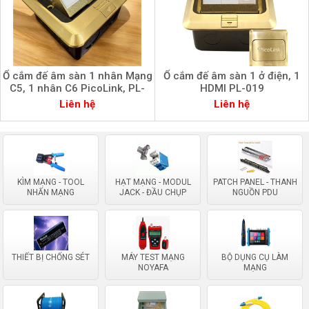
Ổ cắm đế âm sàn 1 nhân Mạng
Ổ cắm đế âm sàn 1 ở điện, 1
C5, 1 nhân C6 PicoLink, PL-
HDMI PL-019
056
Liên hệ
Liên hệ
KÌM MẠNG - TOOL
HẠT MẠNG - MODUL
PATCH PANEL - THANH
NHẤN MẠNG
JACK - ĐẦU CHỤP
NGUỒN PDU
THIẾT BỊ CHỐNG SÉT
MÁY TEST MẠNG
BỘ DỤNG CỤ LÀM
NOYAFA
MẠNG