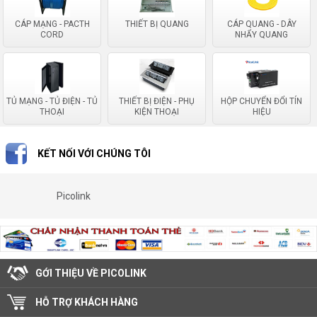
CÁP MẠNG - PACTH
THIẾT BỊ QUANG
CÁP QUANG - DÂY
CORD
NHẨY QUANG
TỦ MẠNG - TỦ ĐIỆN - TỦ
THIẾT BỊ ĐIỆN - PHỤ
HỘP CHUYỂN ĐỔI TÍN
THOẠI
KIỆN THOẠI
HIỆU
KẾT NỐI VỚI CHÚNG TÔI
Picolink
GỚI THIỆU VỀ PICOLINK
HỖ TRỢ KHÁCH HÀNG