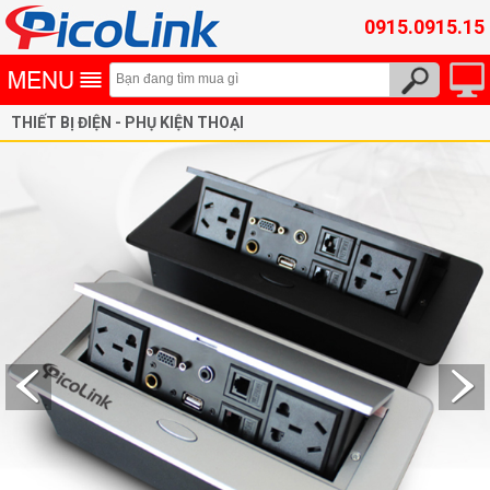
0915.0915.15
THIẾT BỊ ĐIỆN - PHỤ KIỆN THOẠI
Ổ Cắm Âm Sàn, Âm Bàn PicoLink