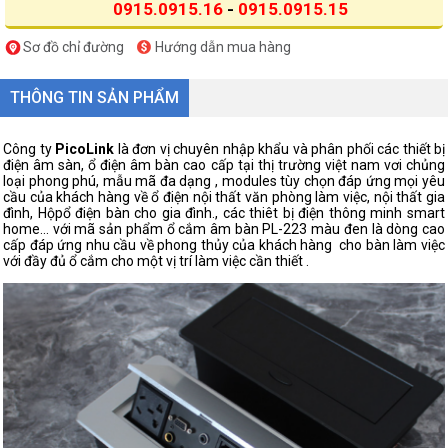
0915.0915.16
-
0915.0915.15
Sơ đồ chỉ đường
Hướng dẫn mua hàng
THÔNG TIN SẢN PHẨM
Công ty
PicoLink
là đơn vị chuyên nhập khẩu và phân phối các thiết bị
điện âm sàn, ổ điện âm bàn cao cấp tại thị trường việt nam vơi chủng
loại phong phú, mẫu mã đa dạng , modules tùy chọn đáp ứng mọi yêu
cầu của khách hàng về ổ điện nội thất văn phòng làm việc, nội thất gia
đình, Hộpổ điện bàn cho gia đình., các thiêt bị điện thông minh smart
home... với mã sản phẩm ổ cắm âm bàn PL-223 màu đen là dòng cao
cấp đáp ứng nhu cầu về phong thủy của khách hàng cho bàn làm việc
với đầy đủ ổ cắm cho một vị trí làm việc cần thiết .