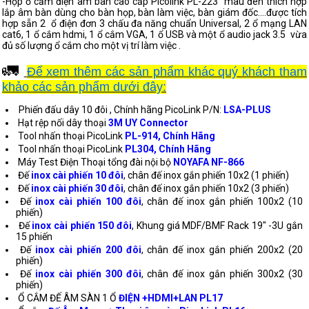
-Hộp ổ cắm điện âm bàn cao cấp Picolink PL-223 màu đen thích hợp
lắp âm bàn dùng cho bàn họp, bàn làm việc, bàn giám đốc....được tích
hợp sẵn 2 ổ điện đơn 3 chấu đa năng chuẩn Universal, 2 ổ mạng LAN
cat6, 1 ổ cắm hdmi, 1 ổ cắm VGA, 1 ổ USB và một ổ audio jack 3.5 vừa
đủ số lượng ổ cắm cho một vị trí làm việc .
🚛
Để xem thêm các sản phẩm khác quý khách tham
khảo các sản phẩm dưới đây:
Phiến đấu dây 10 đôi , Chính hãng PicoLink P/N:
LSA-PLUS
Hạt rệp nối dây thoại
3M UY Connector
Tool nhấn thoại PicoLink
PL-914, Chính Hãng
Tool nhấn thoại PicoLink
PL304, Chính Hãng
Máy Test Điện Thoại tổng đài nội bộ
NOYAFA NF-866
Đế
inox cài phiến 10 đôi
, chân đế inox gắn phiến 10x2 (1 phiến)
Đế
inox cài phiến 30 đôi
, chân đế inox gắn phiến 10x2 (3 phiến)
Đế
inox cài phiến 100 đôi
, chân đế inox gắn phiến 100x2 (10
phiến)
Đế
inox cài phiến 150 đôi
, Khung giá MDF/BMF Rack 19" -3U gắn
15 phiến
Đế
inox cài phiến 200 đôi
, chân đế inox gắn phiến 200x2 (20
phiến)
Đế
inox cài phiến 300 đôi
, chân đế inox gắn phiến 300x2 (30
phiến)
Ổ CẮM ĐẾ ÂM SÀN 1 Ổ
ĐIỆN +HDMI+LAN PL17