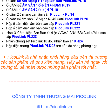
Ổ cắm
Đế Âm Mạng + Thoại âm sàn PicoLink PL16
Ổ CẮM ĐẾ
ÂM SÀN 1 Ổ ĐIỆN + HDMI PL19
Ổ CẮM ĐẾ
ÂM SÀN 2 Ổ ĐIỆN PL18
Ổ cắm 2 ổ mạng Lan âm sàn
PicoLink PL 14
Ổ cắm Đế âm sàn 3 ổ Mạng RJ45 Cat6
PicoLink PL20
Hộp ổ cắm điện âm bàn cao cấp
PicoLink PL221
Hộp ổ cắm điện âm bàn cao cấp
PicoLink PL222
Hộp Ổ Cắm Điện Âm Bàn Ổ điện /VGA/LAN/USB/Audio/Mic cao
cấp
PicoLink PL223
Phiến chống sét Picolink 10 đôi, Phiến bảo an
KH24.
Hộp điện mang
PicoLink PLD02
âm bàn đa năng phòng họp
+ PicoLink là nhà phân phối hàng đầu trên thị trường
các sản phẩm về phụ kiện mạng. Hãy liên hệ ngay với
chúng tôi để nhận được những sản phẩm tốt nhất.
---------------------------------------------------------------
CÔNG TY TNHH THƯƠNG MẠI PICOLINK
🌐 http://picolink.vn