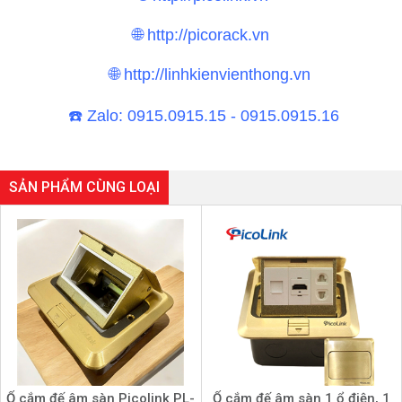
🌐 http://picorack.vn
🌐 http://linhkienvienthong.vn
☎
️ Zalo: 0915.0915.15 - 0915.0915.16
SẢN PHẨM CÙNG LOẠI
Ổ cắm đế âm sàn Picolink PL-
Ổ cắm đế âm sàn 1 ổ điện, 1