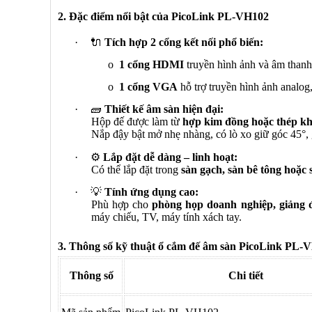
2. Đặc điểm nổi bật của PicoLink PL-VH102
·
🔌
Tích hợp 2 cổng kết nối phổ biến:
o
1 cổng HDMI
truyền hình ảnh và âm thanh 
o
1 cổng VGA
hỗ trợ truyền hình ảnh analog, 
·
🧱
Thiết kế âm sàn hiện đại:
Hộp đế được làm từ
hợp kim đồng hoặc thép kh
Nắp đậy bật mở nhẹ nhàng, có lò xo giữ góc 45°, g
·
⚙️
Lắp đặt dễ dàng – linh hoạt:
Có thể lắp đặt trong
sàn gạch, sàn bê tông hoặc 
·
💡
Tính ứng dụng cao:
Phù hợp cho
phòng họp doanh nghiệp, giảng đ
máy chiếu, TV, máy tính xách tay.
3. Thông số kỹ thuật ổ cắm đế âm sàn PicoLink PL-
Thông số
Chi tiết