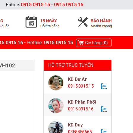
0915.0915.15 - 0915.0915.16
Hotline:
15.0915.16
- Hotline:
0915.0915.15
Giỏ hàng (
0
)
-VH102
HỖ TRỢ TRỰC TUYẾN
KD Dự Án
0915.0915.15
KD Phân Phối
0915.0915.16
KD Duy
0358856665