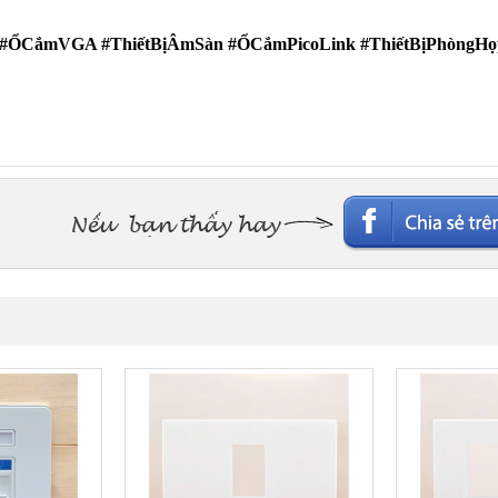
ỔCắmVGA #ThiếtBịÂmSàn #ỔCắmPicoLink #ThiếtBịPhòngHọ