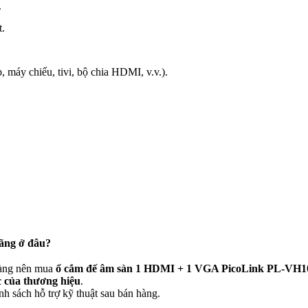
.
t.
, máy chiếu, tivi, bộ chia HDMI, v.v.).
ãng ở đâu?
hàng nên mua
ổ cắm đế âm sàn 1 HDMI + 1 VGA PicoLink PL-VH1
c của thương hiệu
.
 sách hỗ trợ kỹ thuật sau bán hàng.