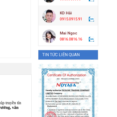
KD Hải
0915.0915.91
Mai Ngoc
0816.0816.16
TIN TỨC LIÊN QUAN
iúp truyền tín
rường, văn