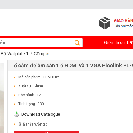
Điện thoại:
09
Bộ Wallplate 1-2 Cổng
ổ cắm đế âm sàn 1 ổ HDMI và 1 VGA Picolink PL
Mã sản phẩm : PL-VH102
Xuất xứ : China
Bảo hành : 12
Tình trạng : 330
Download Catalogue
Giá thị trường :