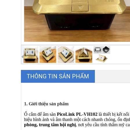
THÔNG TIN SẢN PHẨM
1. Giới thiệu sản phẩm
Ổ cắm đế âm sàn
PicoLink PL-VH102
là thiết bị kết n
hiệu hình ảnh và âm thanh một cách nhanh chóng, ổn đị
phòng, trung tâm hội nghị
, nơi yêu cầu tính thẩm mỹ cao