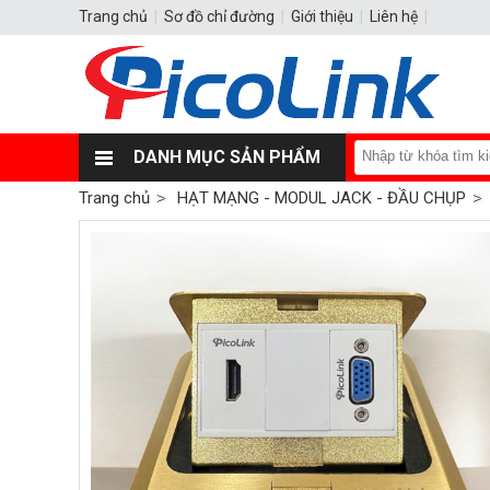
Trang chủ
|
Sơ đồ chỉ đường
|
Giới thiệu
|
Liên hệ
|
DANH MỤC SẢN PHẨM
Trang chủ
HẠT MẠNG - MODUL JACK - ĐẦU CHỤP