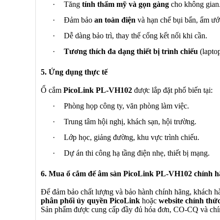
·
Tăng
tính thẩm mỹ và gọn gàng
cho không gian
·
Đảm bảo
an toàn điện
và hạn chế bụi bẩn, ẩm ướ
·
Dễ dàng bảo trì, thay thế cổng kết nối khi cần.
·
Tương thích đa dạng thiết bị trình chiếu
(laptop
5. Ứng dụng thực tế
Ổ cắm
PicoLink PL-VH102
được lắp đặt phổ biến tại:
·
Phòng họp công ty, văn phòng làm việc.
·
Trung tâm hội nghị, khách sạn, hội trường.
·
Lớp học, giảng đường, khu vực trình chiếu.
·
Dự án thi công hạ tầng điện nhẹ, thiết bị mạng.
6. Mua ổ cắm đế âm sàn PicoLink PL-VH102 chính h
Để đảm bảo chất lượng và bảo hành chính hãng, khách 
phân phối ủy quyền PicoLink
hoặc
website chính thứ
Sản phẩm được cung cấp đầy đủ hóa đơn, CO-CQ và chính