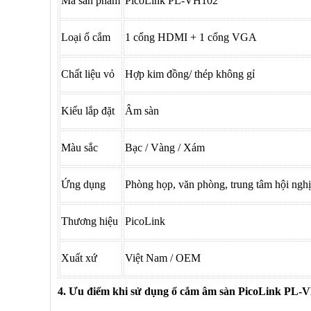
Mã sản phẩm
PicoLink PL-VH102
Loại ổ cắm
1 cổng HDMI + 1 cổng VGA
Chất liệu vỏ
Hợp kim đồng/ thép không gỉ
Kiểu lắp đặt
Âm sàn
Màu sắc
Bạc / Vàng / Xám
Ứng dụng
Phòng họp, văn phòng, trung tâm hội nghị
Thương hiệu
PicoLink
Xuất xứ
Việt Nam / OEM
4. Ưu điểm khi sử dụng ổ cắm âm sàn PicoLink PL-