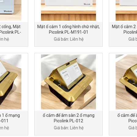
 cổng, Mặt
Mặt ổ cắm 1 cổng hình chữ nhật,
Mặt ổ cắm 2 
Picolink PL-
Picolink PL-M191-01
Picoli
02
ên hệ
Giá bán: Liên hệ
Giá 
n 1 ổ mạng
ổ cắm đế âm sàn 2 ổ mạng
ổ cắm đế 
L-011
Picolink PL-012
Pico
ên hệ
Giá bán: Liên hệ
Giá 