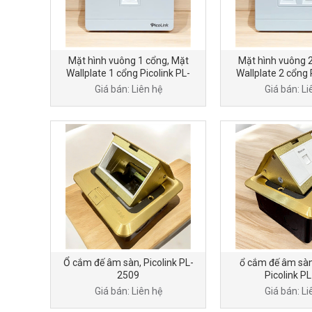
Mặt hình vuông 1 cổng, Mặt
Mặt hình vuông 2
Wallplate 1 cổng Picolink PL-
Wallplate 2 cổng 
MV191-01
MV191-
Giá bán: Liên hệ
Giá bán: Li
Ổ cắm đế âm sàn, Picolink PL-
ổ cắm đế âm sà
2509
Picolink P
Giá bán: Liên hệ
Giá bán: Li