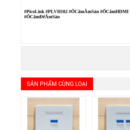
#PicoLink #PLVH102 #ỔCắmÂmSàn #ỔCắmHDMI #
#ỔCắmĐếÂmSàn
SẢN PHẨM CÙNG LOẠI